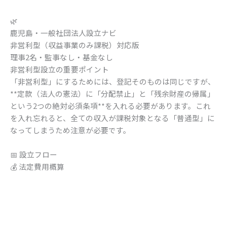
内
容
🌿
を
鹿児島・一般社団法人設立ナビ
ス
非営利型（収益事業のみ課税）対応版
キ
理事2名・監事なし・基金なし
ッ
非営利型設立の重要ポイント
プ
「非営利型」にするためには、登記そのものは同じですが、
**定款（法人の憲法）に「分配禁止」と「残余財産の帰属」
という2つの絶対必須条項**を入れる必要があります。これ
を入れ忘れると、全ての収入が課税対象となる「普通型」に
なってしまうため注意が必要です。
📅 設立フロー
💰 法定費用概算